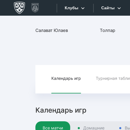
Клубы
Сайты
Конференция «Запад»
Салават Юлаев
Толпар
Сайты
Дивизион Боброва
Лада
Видеотран
СКА
Хайлайты
Спартак
Торпедо
Календарь игр
Турнирная табл
Текстовые
ХК Сочи
Интернет-
Дивизион Тарасова
Фотобанк
Календарь игр
Динамо Мн
Приложе
Динамо М
Все матчи
Домашние
Вы