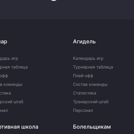
пар
Агидель
дарь игр
Календарь игр
рная таблица
Турнирная таблица
-офф
Плей-офф
ав команды
Состав команды
стика
Статистика
рский штаб
Тренерский штаб
онал
Персонал
ртивная школа
Болельщикам