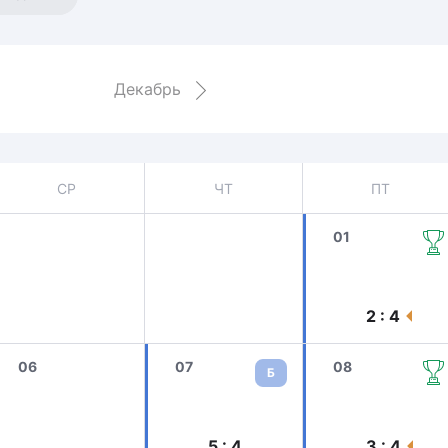
Амур
Барыс
Салават Юлаев
Декабрь
Сибирь
СР
ЧТ
ПТ
01
2 : 4
06
07
08
Б
5 : 4
3 : 4