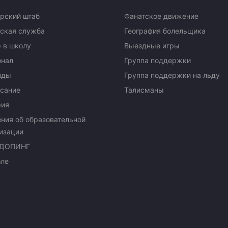
рский штаб
Фанатское движение
ская служба
География болельщика
 в школу
Выездные игры
онал
Группа поддержки
нды
Группа поддержки на льду
сание
Талисманы
рия
ния об образовательной
изации
ДОПИНГ
оле