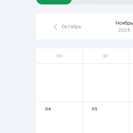
Локомотив
Северсталь
Ноябрь
ЦСКА
Октябрь
2024
Шанхайские Драконы
ПН
ВТ
04
05