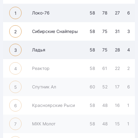
Локо-76
58
78
27
6
1
Сибирские Снайперы
58
75
31
3
2
Ладья
58
75
28
4
3
Реактор
58
61
22
2
4
Спутник Ал
60
52
17
6
5
Красноярские Рыси
58
48
16
1
6
МХК Молот
58
48
15
1
7