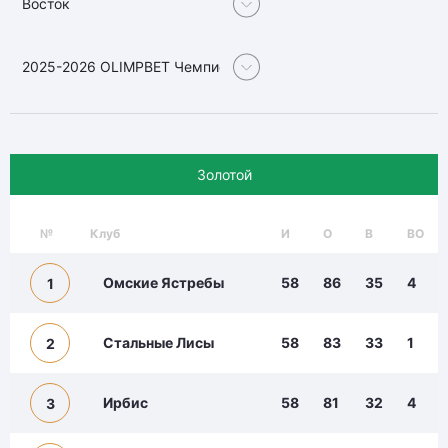
Восток
2025-2026 OLIMPBET Чемпионат Молодежной хоккейной лиг
Золотой
№
Клуб
И
О
В
ВО
Омские Ястребы
58
86
35
4
1
Стальные Лисы
58
83
33
1
2
Ирбис
58
81
32
4
3