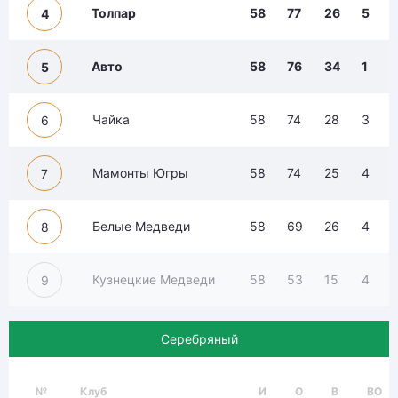
Толпар
58
77
26
5
4
Авто
58
76
34
1
5
Чайка
58
74
28
3
6
Мамонты Югры
58
74
25
4
7
Белые Медведи
58
69
26
4
8
Кузнецкие Медведи
58
53
15
4
9
Серебряный
№
Клуб
И
О
В
ВО