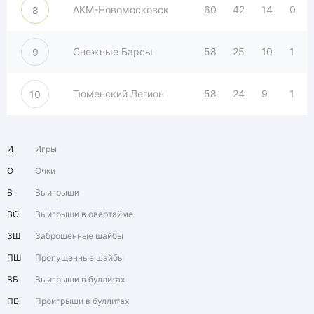
АКМ-Новомосковск
60
42
14
0
8
Снежные Барсы
58
25
10
1
9
Тюменский Легион
58
24
9
1
10
И
Игры
О
Очки
В
Выигрыши
ВО
Выигрыши в овертайме
ЗШ
Заброшенные шайбы
ПШ
Пропущенные шайбы
ВБ
Выигрыши в буллитах
ПБ
Проигрыши в буллитах