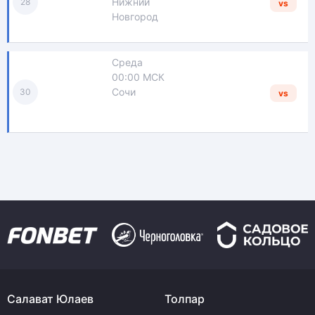
Нижний
28
vs
Новгород
Среда
00:00 МСК
Сочи
30
vs
Салават Юлаев
Толпар