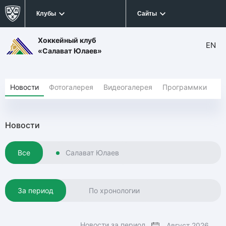
Клубы
Сайты
Хоккейный клуб
EN
«Салават Юлаев»
Новости
Фотогалерея
Видеогалерея
Программки
Новости
Все
Салават Юлаев
За период
По хронологии
Новости за период