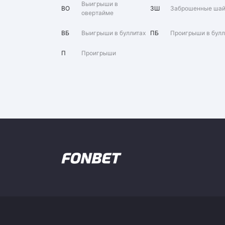
Выигрыши в
ВО
ЗШ
Заброшенные ша
овертайме
ВБ
Выигрыши в буллитах
ПБ
Проигрыши в булл
П
Проигрыши