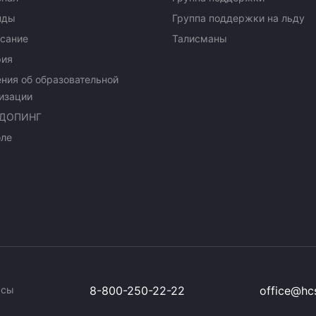
нды
Группа поддержки на льду
сание
Талисманы
рия
ния об образовательной
изации
ДОПИНГ
оле
ссы
8-800-250-22-22
office@hcs