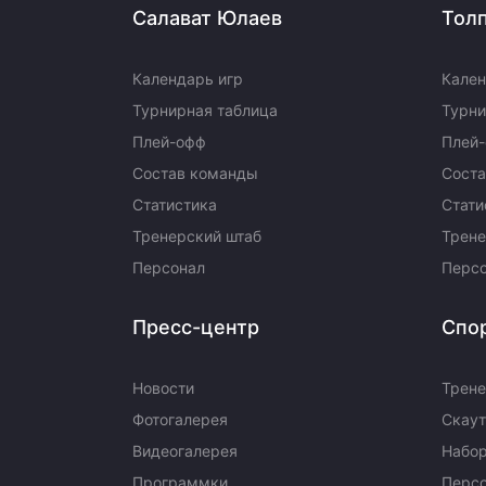
Салават Юлаев
Тол
Календарь игр
Кален
Турнирная таблица
Турни
Плей-офф
Плей
Состав команды
Сост
Статистика
Стати
Тренерский штаб
Трене
Персонал
Перс
Пресс-центр
Спо
Новости
Трене
Фотогалерея
Скаут
Видеогалерея
Набор
Программки
Перс