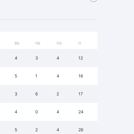
ВБ
ПБ
ПО
П
4
3
4
12
5
1
4
16
3
6
2
17
4
0
4
24
5
2
4
26