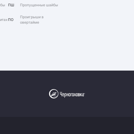
йбы
ПШ
Пропущенные шайбы
Проигрыши в
итах
ПО
овертайме