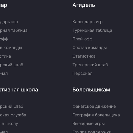
пар
Агидель
дарь игр
Календарь игр
рная таблица
Турнирная таблица
-офф
Плей-офф
ав команды
Состав команды
стика
Статистика
рский штаб
Тренерский штаб
онал
Персонал
ртивная школа
Болельщикам
рский штаб
Фанатское движение
ская служба
География болельщика
 в школу
Выездные игры
онал
Группа поддержки