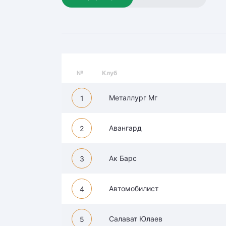
Локомотив
Северсталь
ЦСКА
Шанхайские Драконы
№
Клуб
Металлург Мг
1
Авангард
2
Ак Барс
3
Автомобилист
4
Салават Юлаев
5