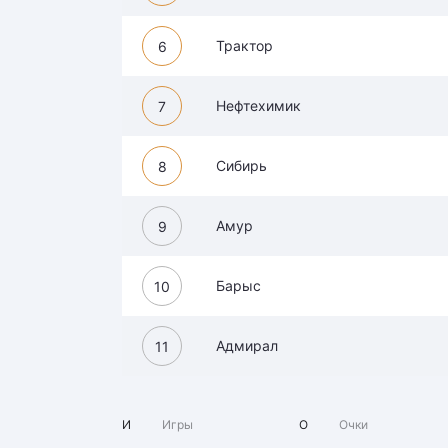
Трактор
6
Нефтехимик
7
Сибирь
8
Амур
9
Барыс
10
Адмирал
11
И
Игры
О
Очки