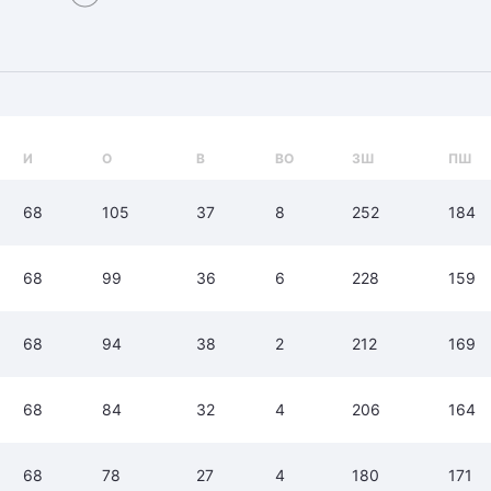
Амур
Барыс
Салават Юлаев
Сибирь
И
О
В
ВО
ЗШ
ПШ
68
105
37
8
252
184
68
99
36
6
228
159
68
94
38
2
212
169
68
84
32
4
206
164
68
78
27
4
180
171