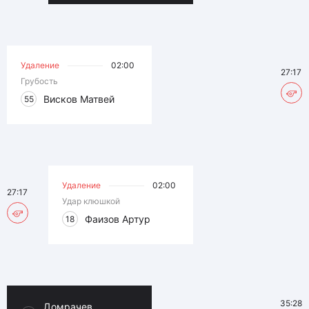
Удаление
02:00
27:17
Грубость
Висков Матвей
55
Удаление
02:00
27:17
Удар клюшкой
Фаизов Артур
18
35:28
Домрачев