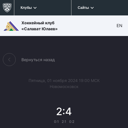
Клубы
Сайты
Хоккейный клуб
EN
«Салават Юлаев»
Вернуться назад
Пятница, 01 ноября 2024 19:00 МСК
Новомосковск
2:4
0:1
2:1
0:2