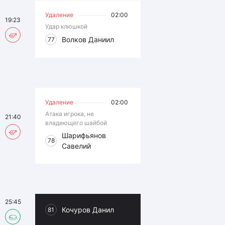
Удаление
02:00
19:23
Удар клюшкой
Волков Даниил
77
Удаление
02:00
Атака игрока, не
21:40
владеющего шайбой
Шарифьянов
78
Савелий
25:45
Кочуров Данил
81