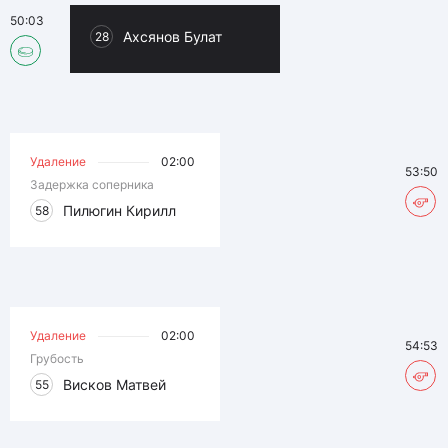
50:03
Ахсянов Булат
28
Удаление
02:00
53:50
Задержка соперника
Пилюгин Кирилл
58
Удаление
02:00
54:53
Грубость
Висков Матвей
55