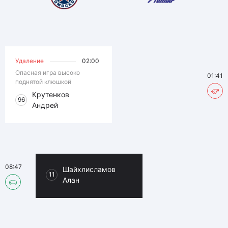
Удаление
02:00
Опасная игра высоко
01:41
поднятой клюшкой
Крутенков
96
Андрей
08:47
Шайхлисламов
11
Алан