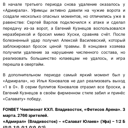
В начале третьего периода снова удаление оказалось у
«Адмирала». Уфимцы активно давили на чужие ворота и
создали несколько опасных моментов, но отличились уже в
равенстве: Сергей Варлов подключился к атаке и сделал
передачу из-за ворот, а Евгений Кузнецов воспользовался
неразберихой и бросил мимо Хуски, сравняв счёт. После
болезненный удар получил Алексей Василевский, который
заблокировал бросок ценой травмы. В концовке хозяева
получили удаление за нарушение численного состава, но
реализовать большинство юлаевцам не удалось, и игра
перешла в овертайм.
В дополнительном периоде самый яркий момент был у
«Адмирала», но Илья Коновалов не дал реализовать выход
«1 в 0». В серии буллитов Коновалов отразил все броски, а
Евгений Кузнецов в своём фирменном стиле забил и принёс
«Салавату» победу.
FONBET Чемпионат КХЛ. Владивосток, «Фетисов Арена». 3
марта. 2766 зрителей.
«Адмирал» (Владивосток) – «Салават Юлаев» (Уфа) – 1:2 Б
(0:0, 1:0, 0:1, 0:0, 0:1).