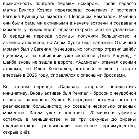
возможность поиграть первым номером. После первого
матча Виктор Козлов перетасовал сочетания и поставил
Евгения Кузнецова вместе с Шелдоном Ремпалом. Именно
они были самыми активными в начале встречи и создавали
моменты у чужих ворот, однако открыть счёт не удавалось.
В середине периода уфимцы получили большинство и
активно атаковали, но Адам Хуска был надёжен. Отличный
момент был у Евгения Кузнецова, но голкипер отразил шайбу
щитками, а на добивании уже оказался Джек Родуолд –
шайба вновь не зашла в ворота. «Адмирал» отвечал своими
атаками, но Илья Коновалов, который вышел в старте
впервые в 2026 году, справлялся с опасными бросками.
Во втором периоде «Салават» старался перехватить
инициативу. Вновь активен был Ремпал – бросок с неудобной
с пятака парировал Хуска. В середине встречи гости не
реализовали большинство, но создали несколько опасных
моментов. Затем уже в концовке 20-минутки уфимцы
остались в меньшинстве, и за три секунды до сирены
владивостокцы реализовали численное преимущество,
открыв счёт.