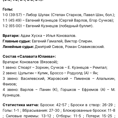
Голы:
1:0 (39:57) – Либор Шулак (Степан Старков, Павел Шэн, бол.);
1:1 (45:49) – Евгений Кузнецов (Сергей Варлов, Егор Сучков);
1:2 (65:00) – Евгений Кузнецов (победный буллит).
Вратари:
Адам Хуска – Илья Коновалов.
Главные судьи:
Евгений Гамалей, Виктор Спирин.
Линейные судьи:
Дмитрий Сивов, Роман Славиковский.
Состав «Салавата Юлаева»:
Вратари: Коновалов (Вязовой);
1 звено: Стюарт – Зоркин, Сучков – Е. Кузнецов – Ремпал;
2 звено: Цулыгин – Кулик, Броссо – Родуолд (А) – Ян;
3 звено: Василевский, Жаровский – Пименов – Алалыкин,
Фаизов;
4 звено: Варлов – Панин (К), Горшков – Ефремов (А) – М.
Кузнецов.
Статистика матча:
Броски: 42-57 ; Броски в створ: 26-29 ;
Голы: 1-1 ; Вбрасывания: 27-30 ; Блокированные броски: 11-8
; Силовые приемы: 13-12 ; Отборы: 11-5 ; Потери: 15-25 ;