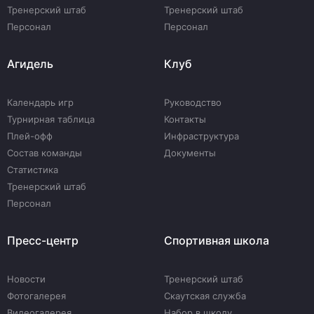
Тренерский штаб
Тренерский штаб
Персонал
Персонал
Агидель
Клуб
Календарь игр
Руководство
Турнирная таблица
Контакты
Плей-офф
Инфраструктура
Состав команды
Документы
Статистика
Тренерский штаб
Персонал
Пресс-центр
Спортивная школа
Новости
Тренерский штаб
Фотогалерея
Скаутская служба
Видеогалерея
Набор в школу