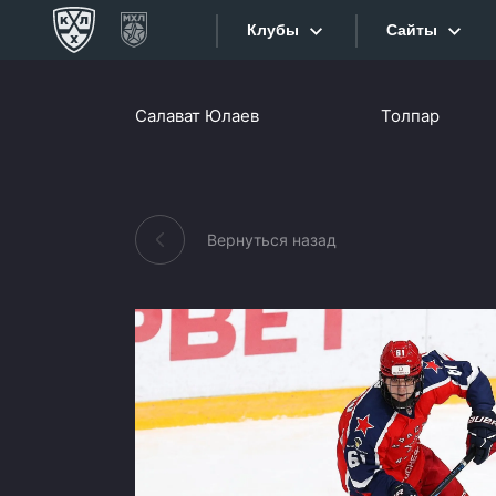
Клубы
Сайты
Конференция «Запад»
Салават Юлаев
Толпар
Сайты
Дивизион Боброва
Лада
Видеотран
СКА
Вернуться назад
Хайлайты
Спартак
Торпедо
Текстовые
ХК Сочи
Интернет-
Дивизион Тарасова
Фотобанк
Динамо Мн
Приложе
Динамо М