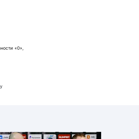
зности «0»,
у