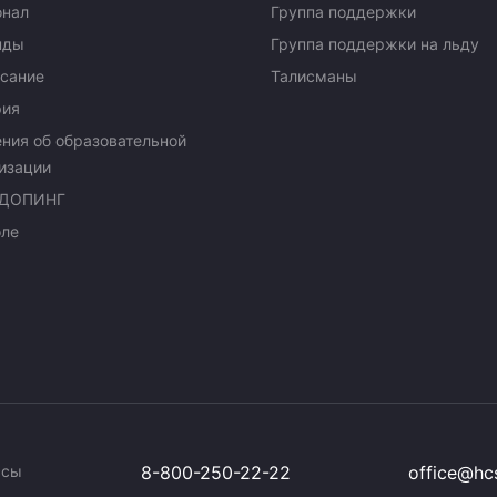
онал
Группа поддержки
нды
Группа поддержки на льду
сание
Талисманы
рия
ния об образовательной
изации
ДОПИНГ
оле
ссы
8-800-250-22-22
office@hcs