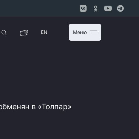
EN
Меню
обменян в «Толпар»