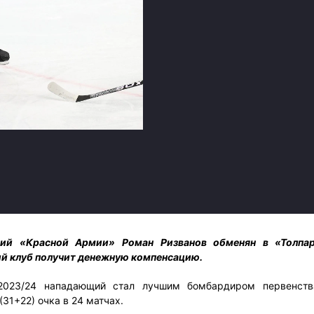
Амур
Барыс
Салават Юлаев
Сибирь
ий «Красной Армии» Роман Ризванов обменян в «Толпар
й клуб получит денежную компенсацию.
-2023/24 нападающий стал лучшим бомбардиром первенств
(31+22) очка в 24 матчах.