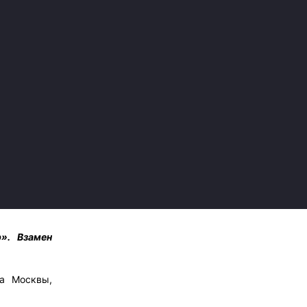
». Взамен
а Москвы,