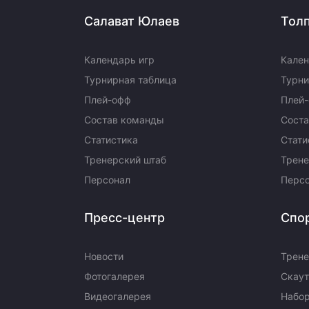
Салават Юлаев
Тол
Календарь игр
Кален
Турнирная таблица
Турни
Плей-офф
Плей
Состав команды
Сост
Статистика
Стати
Тренерский штаб
Трене
Персонал
Перс
Пресс-центр
Спо
Новости
Трене
Фотогалерея
Скаут
Видеогалерея
Набор