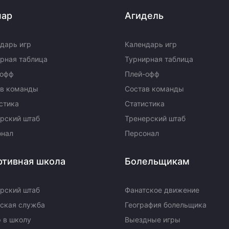
пар
Агидель
дарь игр
Календарь игр
рная таблица
Турнирная таблица
-офф
Плей-офф
ав команды
Состав команды
стика
Статистика
рский штаб
Тренерский штаб
онал
Персонал
ртивная школа
Болельщикам
рский штаб
Фанатское движение
ская служба
География болельщика
 в школу
Выездные игры