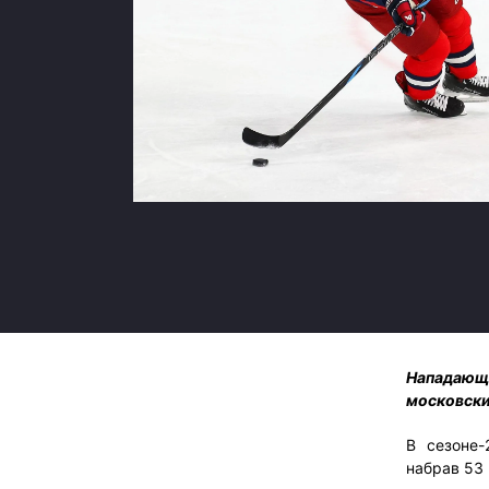
Локомотив
Северсталь
ЦСКА
Шанхайские Драконы
Нападающ
московски
В сезоне
набрав 53 