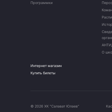
Программки
Перс
Кома
Распи
Исто
Сведе
орган
АНТИ
О шк
Интернет магазин
Купить билеты
© 2026 ХК "Салават Юлаев"
Ка