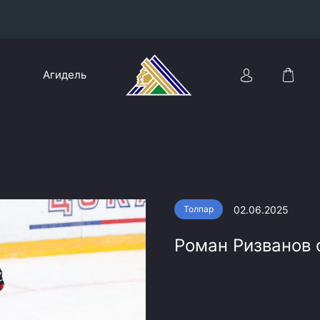
Конференция «Восток»
Агидель
Дивизион Харламова
Автомобилист
сляции
Ак Барс
Металлург Мг
Нефтехимик
 трансляции
02.06.2025
Толпар
Трактор
магазин
Роман Ризванов 
Дивизион Чернышева
Авангард
ние КХЛ
Адмирал