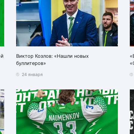
-й
Виктор Козлов: «Нашли новых
«
буллитеров»
«
24 января