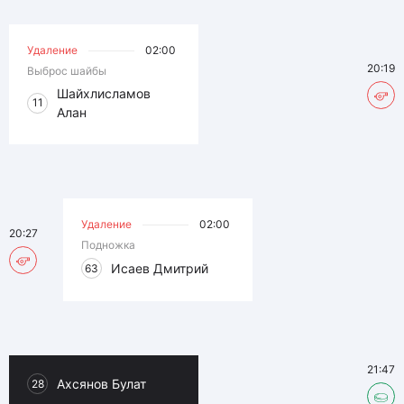
Удаление
02:00
20:19
Выброс шайбы
Шайхлисламов
11
Алан
Удаление
02:00
20:27
Подножка
Исаев Дмитрий
63
21:47
Ахсянов Булат
28