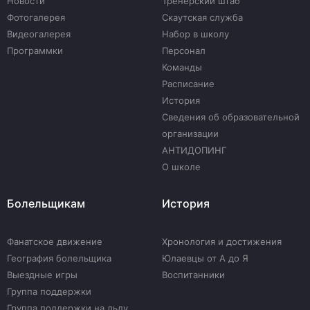
Новости
Тренерский штаб
Фотогалерея
Скаутская служба
Видеогалерея
Набор в школу
Программки
Персонал
Команды
Расписание
История
Сведения об образовательной
организации
АНТИДОПИНГ
О школе
Болельщикам
История
Фанатское движение
Хронология и достижения
География болельщика
Юлаевцы от А до Я
Выездные игры
Воспитанники
Группа поддержки
Группа поддержки на льду