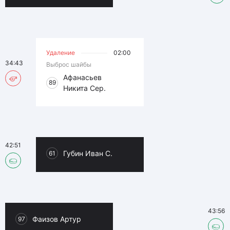
Удаление
02:00
34:43
Выброс шайбы
Афанасьев
89
Никита Сер.
42:51
Губин Иван С.
61
43:56
Фаизов Артур
97