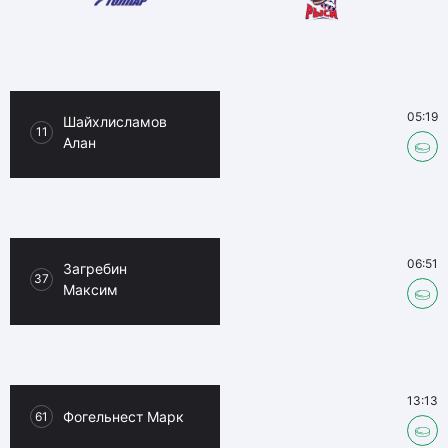
05:19
Шайхлисламов
11
Алан
06:51
Загребин
37
Максим
13:13
Фогельнест Марк
61