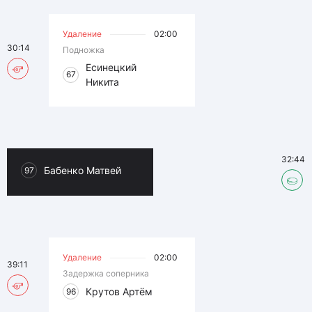
Удаление
02:00
30:14
Подножка
Есинецкий
67
Никита
32:44
Бабенко Матвей
97
Удаление
02:00
39:11
Задержка соперника
Крутов Артём
96