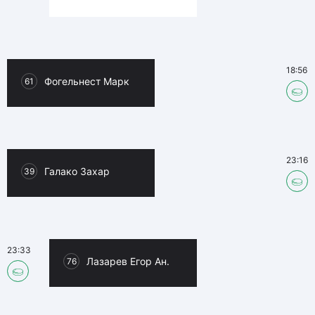
18:56
Фогельнест Марк
61
23:16
Галако Захар
39
23:33
Лазарев Егор Ан.
76