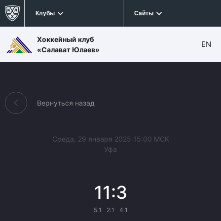
Клубы
Сайты
Хоккейный клуб
EN
«Салават Юлаев»
Вернуться назад
Среда, 29 января 2025 15:00 МСК
Уфа
11:3
5:1
2:1
4:1