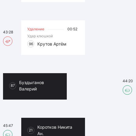
Удаление
00:52
43:28
Удар клюшкой
Крутов Артём
96
44:20
Буздыганов
87
Валерий
45:47
Коротков Никита
21
Ан.