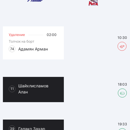
Удаление
02:00
10:30
Толчок на борт
Адамян Арман
74
18:03
Шайхлисламов
11
Алан
19:33
Галако Захар
39