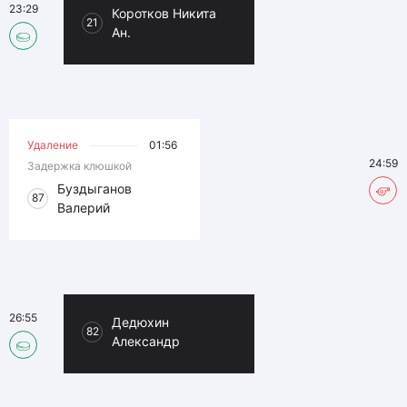
23:29
Коротков Никита
21
Ан.
Удаление
01:56
24:59
Задержка клюшкой
Буздыганов
87
Валерий
26:55
Дедюхин
82
Александр