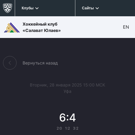
Клубы
Сайты
Хоккейный клуб
EN
«Салават Юлаев»
Вернуться назад
Вторник, 28 января 2025 15:00 МСК
Уфа
6:4
2:0
1:2
3:2