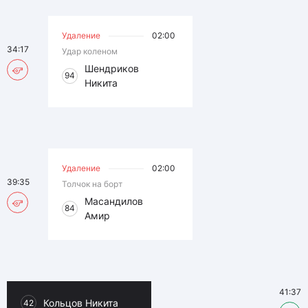
Удаление
02:00
34:17
Удар коленом
Шендриков
94
Никита
Удаление
02:00
39:35
Толчок на борт
Масандилов
84
Амир
41:37
Кольцов Никита
42