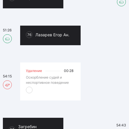
51:26
Лазарев Егор Ан.
76
Удаление
00:28
54:15
Оскорбление судей и
неспортивное поведение
54:43
Загребин