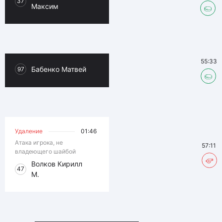
37
Максим
55:33
Бабенко Матвей
97
Удаление
01:46
Атака игрока, не
57:11
владеющего шайбой
Волков Кирилл
47
М.