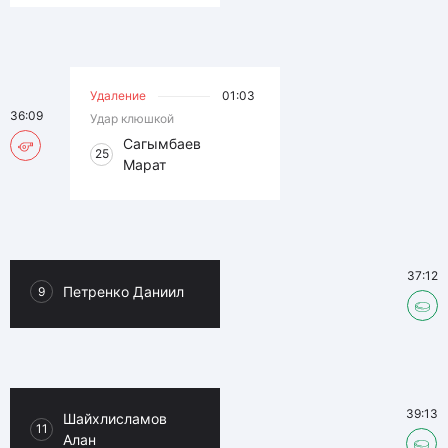
Удаление
01:03
36:09
Удар клюшкой
Сагымбаев
25
Марат
37:12
Петренко Даниил
9
39:13
Шайхлисламов
11
Алан