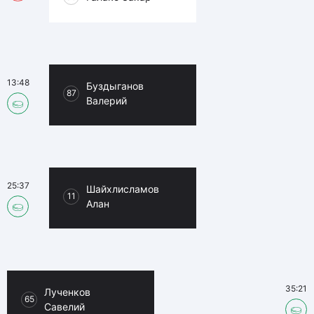
13:48
Буздыганов
87
Валерий
25:37
Шайхлисламов
11
Алан
35:21
Лученков
65
Савелий