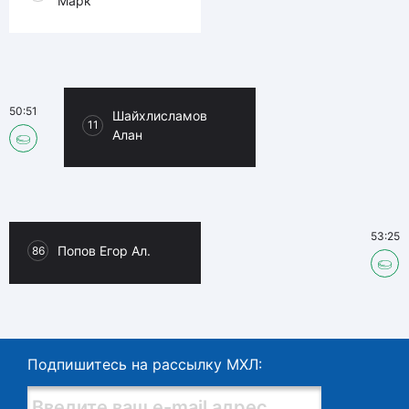
Марк
50:51
Шайхлисламов
11
Алан
53:25
Попов Егор Ал.
86
Подпишитесь на рассылку МХЛ: