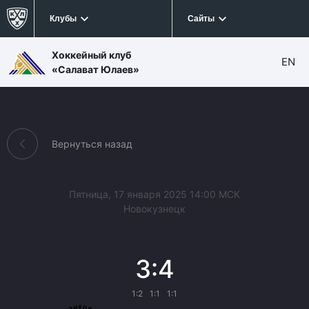
Клубы
Сайты
Хоккейный клуб
EN
«Салават Юлаев»
Вернуться назад
Пятница, 17 января 2025 14:00 МСК
Новокузнецк
3:4
1:2
1:1
1:1