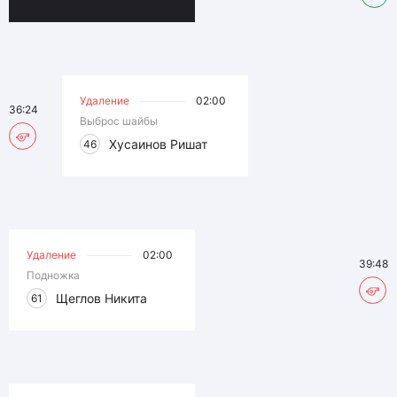
Удаление
02:00
36:24
Выброс шайбы
Хусаинов Ришат
46
Удаление
02:00
39:48
Подножка
Щеглов Никита
61