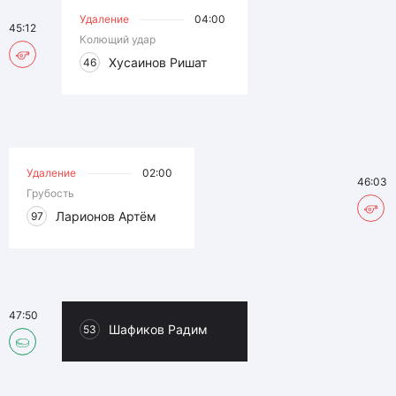
Удаление
04:00
45:12
Колющий удар
Хусаинов Ришат
46
Удаление
02:00
46:03
Грубость
Ларионов Артём
97
47:50
Шафиков Радим
53