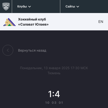
Клубы
Сайты
Хоккейный клуб
EN
«Салават Юлаев»
Вернуться назад
Понедельник, 13 января 2025 17:30 МСК
Тюмень
1:4
1:0
0:3
0:1