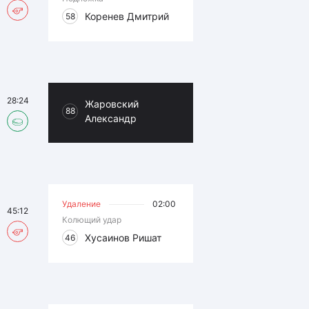
Коренев Дмитрий
58
28:24
Жаровский
88
Александр
Удаление
02:00
45:12
Колющий удар
Хусаинов Ришат
46