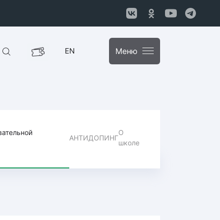
EN
Меню
вательной
О
АНТИДОПИНГ
школе