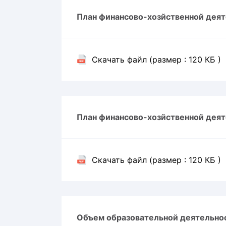
Локомотив
План финансово-хозйственной деят
Северсталь
ЦСКА
Шанхайские Драконы
Скачать файл (размер : 120 КБ )
План финансово-хозйственной деят
Скачать файл (размер : 120 КБ )
Объем образовательной деятельнос