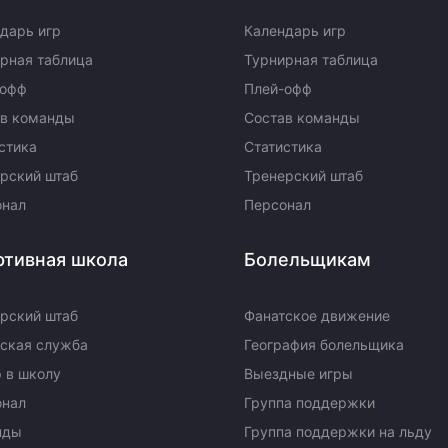
дарь игр
Календарь игр
рная таблица
Турнирная таблица
-офф
Плей-офф
ав команды
Состав команды
стика
Статистика
рский штаб
Тренерский штаб
онал
Персонал
ртивная школа
Болельщикам
рский штаб
Фанатское движение
ская служба
География болельщика
 в школу
Выездные игры
онал
Группа поддержки
нды
Группа поддержки на льду