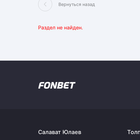
Локомотив
Вернуться назад
Северсталь
ЦСКА
Раздел не найден.
Шанхайские Драконы
Салават Юлаев
Тол