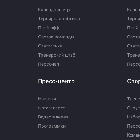
Календарь игр
Кален
Турнирная таблица
Турни
Плей-офф
Плей
Состав команды
Сост
Статистика
Стати
Тренерский штаб
Трене
Персонал
Перс
Пресс-центр
Спо
Новости
Трене
Фотогалерея
Скаут
Видеогалерея
Набор
Программки
Перс
Кома