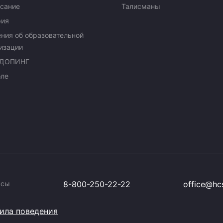
сание
Талисманы
рия
ния об образовательной
изации
ДОПИНГ
оле
ссы
8-800-250-22-22
office@hcs
ила поведения