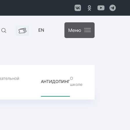
EN
Меню
вательной
О
АНТИДОПИНГ
школе