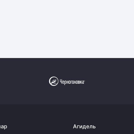
Амур
Барыс
Салават Юлаев
Сибирь
пар
Агидель