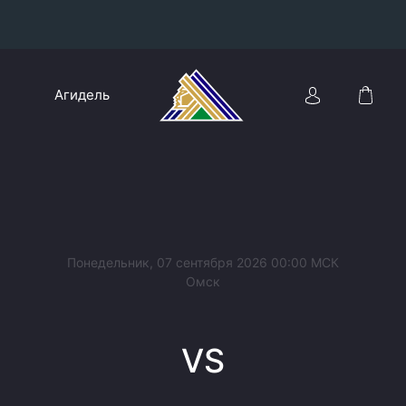
Конференция «Восток»
Агидель
Дивизион Харламова
Автомобилист
сляции
Ак Барс
Металлург Мг
Нефтехимик
 трансляции
Понедельник, 07 сентября 2026 00:00 МСК
Трактор
Омск
магазин
Дивизион Чернышева
VS
Авангард
ние КХЛ
Адмирал