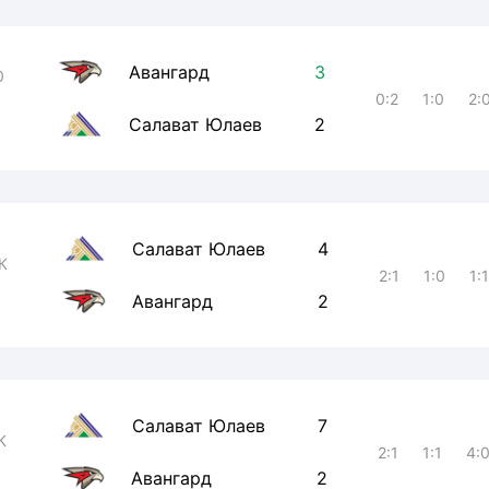
Авангард
3
0
0:2
1:0
2:
Салават Юлаев
2
Салават Юлаев
4
К
2:1
1:0
1:
Авангард
2
Салават Юлаев
7
К
2:1
1:1
4:
Авангард
2