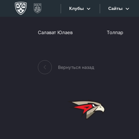
Клубы
Сайты
Конференция «Запад»
Салават Юлаев
Толпар
Сайты
Дивизион Боброва
Лада
Видеотран
СКА
Вернуться назад
Хайлайты
Спартак
Торпедо
Текстовые
ХК Сочи
Интернет-
Дивизион Тарасова
Фотобанк
Динамо Мн
Приложе
Динамо М