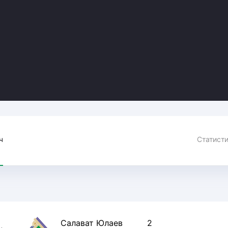
Амур
Барыс
Салават Юлаев
Сибирь
ч
Салават Юлаев
2