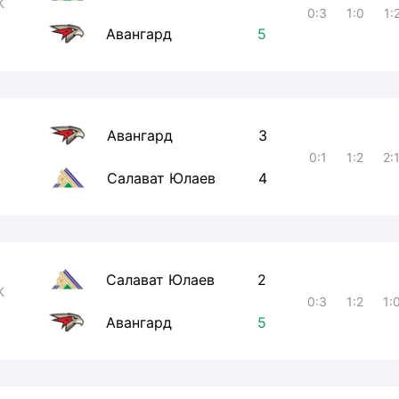
К
0:3
1:0
1:
Авангард
5
Авангард
3
0:1
1:2
2:
Салават Юлаев
4
Салават Юлаев
2
К
0:3
1:2
1:
Авангард
5