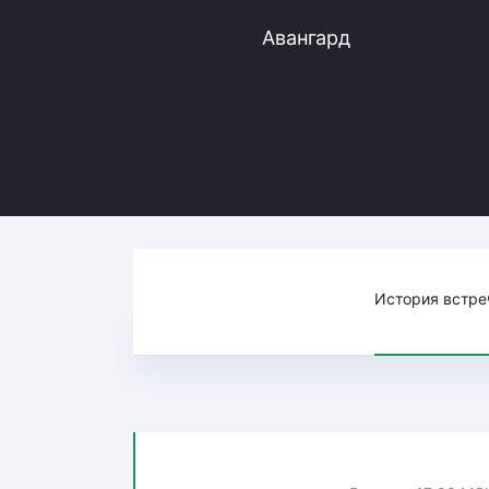
Локомотив
Авангард
Северсталь
ЦСКА
Шанхайские Драконы
История встре