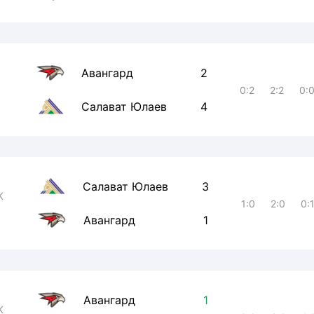
Авангард
2
0:2
2:2
0:
Салават Юлаев
4
Салават Юлаев
3
К
1:0
2:0
0:
Авангард
1
Авангард
1
К