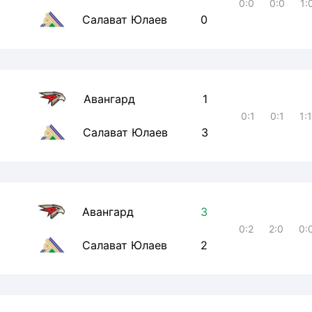
0:0
0:0
1:
Салават Юлаев
0
Авангард
1
0:1
0:1
1:1
Салават Юлаев
3
Авангард
3
0:2
2:0
0:
Салават Юлаев
2