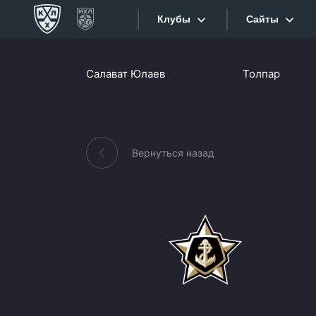
Клубы
Сайты
Конференция «Запад»
Салават Юлаев
Толпар
Сайты
Дивизион Боброва
Лада
Видеотран
СКА
Вернуться назад
Хайлайты
Спартак
Торпедо
Текстовые
ХК Сочи
Интернет-
Дивизион Тарасова
Фотобанк
Динамо Мн
Приложе
Динамо М