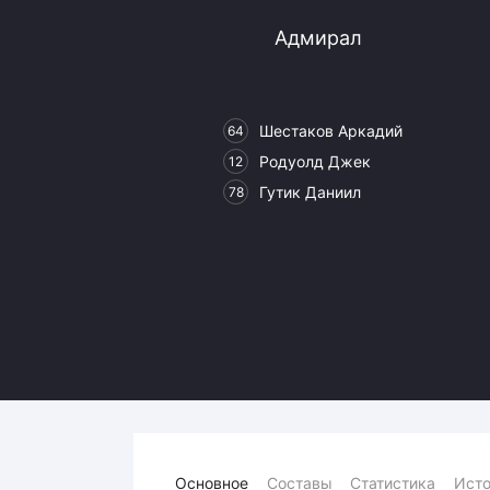
Локомотив
Адмирал
Северсталь
ЦСКА
Шанхайские Драконы
Шестаков Аркадий
64
Родуолд Джек
12
Гутик Даниил
78
Основное
Составы
Статистика
Исто