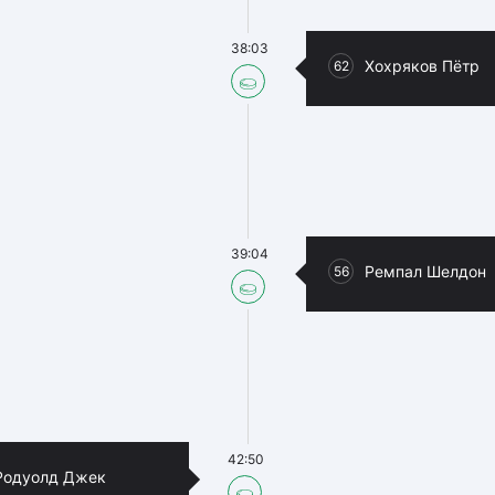
38:03
Хохряков Пётр
62
39:04
Ремпал Шелдон
56
42:50
Родуолд Джек