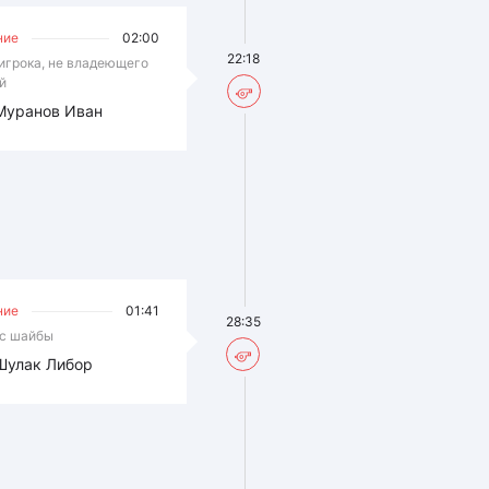
ние
02:00
22:18
игрока, не владеющего
й
Муранов Иван
ние
01:41
28:35
с шайбы
Шулак Либор