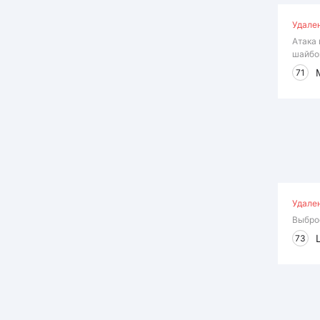
Удале
Атака 
шайбо
71
Удале
Выбро
73