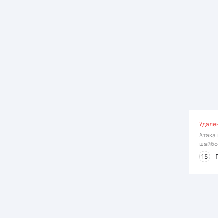
Удале
Атака 
шайбо
15