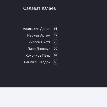
Салават Юлаев
Алалыкин Данил
61
Набиев Артём
79
Уилсон Скотт
20
Ливо Джошуа
90
Хохряков Пётр
62
Ремпал Шелдон
56