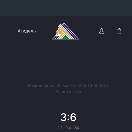
Конференция «Восток»
Агидель
Дивизион Харламова
Автомобилист
сляции
Ак Барс
Металлург Мг
Нефтехимик
 трансляции
Воскресенье, 02 марта 2025 10:00 МСК
Трактор
Владивосток
магазин
Дивизион Чернышева
3:6
Авангард
ние КХЛ
Адмирал
1:2
0:4
2:0