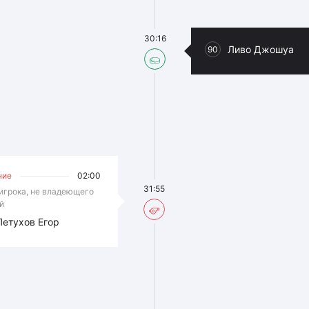
30:16
Ливо Джошуа
90
ние
02:00
31:55
игрока, не владеющего
й
Петухов Егор