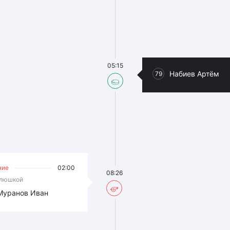
05:15
Набиев Артём
79
ние
02:00
08:26
клюшкой
Муранов Иван