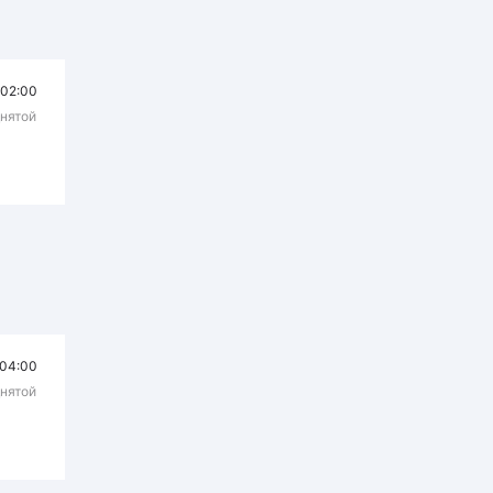
02:00
днятой
04:00
днятой