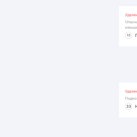
Удале
Опасн
клюшк
11
Удале
Подно
33