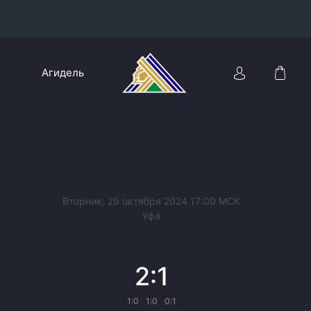
Конференция «Восток»
Агидель
Дивизион Харламова
Автомобилист
сляции
Ак Барс
Металлург Мг
Нефтехимик
 трансляции
Вторник, 29 октября 2024 17:00 МСК
Трактор
Уфа
магазин
Дивизион Чернышева
2:1
Авангард
ние КХЛ
Адмирал
1:0
1:0
0:1