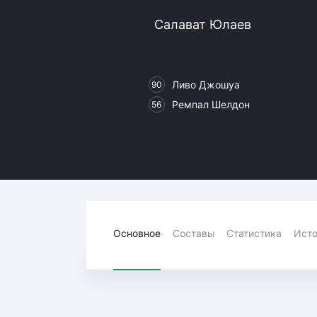
Локомотив
Салават Юлаев
Северсталь
ЦСКА
Шанхайские Драконы
Ливо Джошуа
90
Ремпал Шелдон
56
Основное
Составы
Статистика
Исто