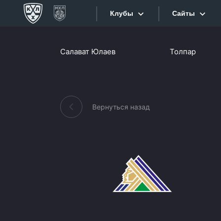
Клубы
Сайты
Конференция «Запад»
Салават Юлаев
Толпар
Сайты
Дивизион Боброва
Лада
Видеотран
СКА
Вернуться назад
Хайлайты
Спартак
Торпедо
Текстовые
ХК Сочи
Интернет-
Дивизион Тарасова
Фотобанк
Динамо Мн
Приложе
Динамо М