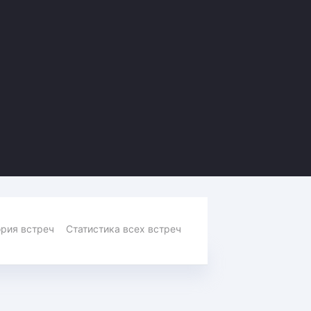
Амур
Барыс
Салават Юлаев
Сибирь
рия встреч
Статистика всех встреч