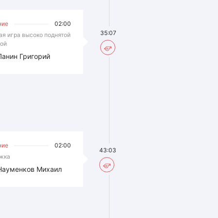
ние
02:00
35:07
ая игра высоко поднятой
ой
Панин Григорий
ние
02:00
43:03
жка
Науменков Михаил