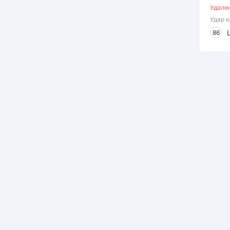
Удале
Удар 
86