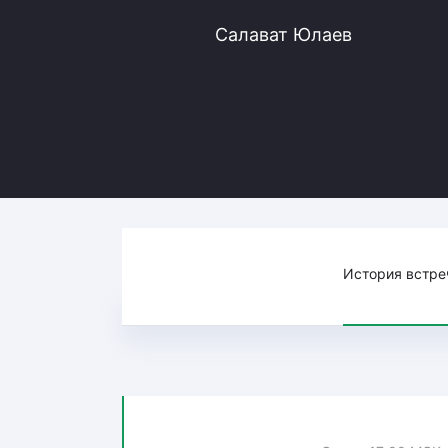
Локомотив
Салават Юлаев
Северсталь
ЦСКА
Шанхайские Драконы
История встре