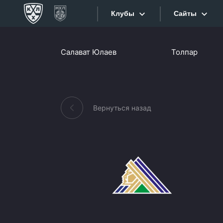
Клубы
Сайты
Конференция «Запад»
Салават Юлаев
Толпар
Сайты
Дивизион Боброва
Лада
Видеотран
СКА
Вернуться назад
Хайлайты
Спартак
Торпедо
Текстовые
ХК Сочи
Интернет-
Дивизион Тарасова
Фотобанк
Динамо Мн
Приложе
Динамо М