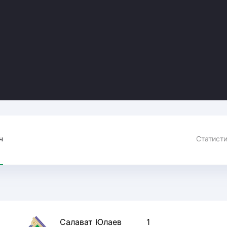
Амур
Барыс
Салават Юлаев
Сибирь
ч
Салават Юлаев
1