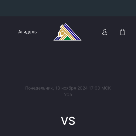
Конференция «Восток»
Агидель
Дивизион Харламова
Автомобилист
сляции
Ак Барс
Металлург Мг
Нефтехимик
 трансляции
Понедельник, 18 ноября 2024 17:00 МСК
Трактор
Уфа
магазин
Дивизион Чернышева
VS
Авангард
ние КХЛ
Адмирал