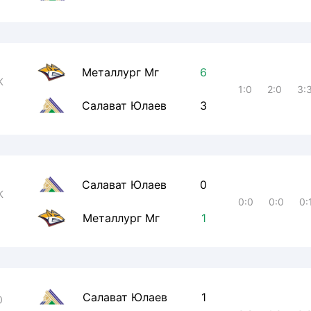
Металлург Мг
6
К
1:0
2:0
3:
Салават Юлаев
3
Салават Юлаев
0
К
0:0
0:0
0:
Металлург Мг
1
Салават Юлаев
1
0