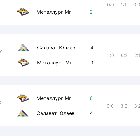
0:0
1:1
0:
Металлург Мг
2
Салават Юлаев
4
К
1:0
0:2
2:
Металлург Мг
3
Металлург Мг
6
К
0:0
3:2
3:
Салават Юлаев
4