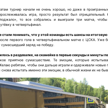
татам турнир начали не очень хорошо, но даже в проигранных
рослеживалась игра, просто результат был отрицательный. 
поджало», то все собрались и выиграли три матча, чтобы
утёвку в четвертьфинал.
е стали понимать, что у этой команды есть шансы на итоговую
после первого гола в четвертьфинальном матче с ЦСКА. Уже б
т сумасшедший заряд на победу.
илось в раздевалке, на скамейке в первые секунды и минуты 
кое приятное сумасшествие. Те эмоции, которые испытыв
 Желаю ребятам, чтобы они дальше играли и одерживали новые 
ы снова испытать именно эти эмоции, в обычной жизни их не быв