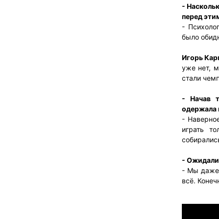
- Насколь
перед эти
- Психоло
было обидн
Игорь Кар
уже нет, м
стали чем
- Начав 
одержала 
- Наверно
играть т
собирались
- Ожидали
- Мы даже 
всё. Конеч