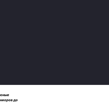
 юные
юниоров до