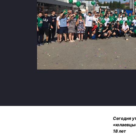
Локомотив
Северсталь
ЦСКА
Шанхайские Драконы
Сегодня у
«юлаевцы»
18 лет