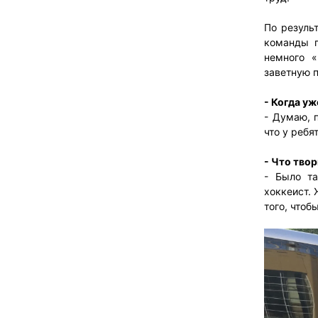
По резуль
команды п
немного «
заветную п
- Когда уж
- Думаю, 
что у ребя
- Что твор
- Было та
хоккеист.
того, чтоб