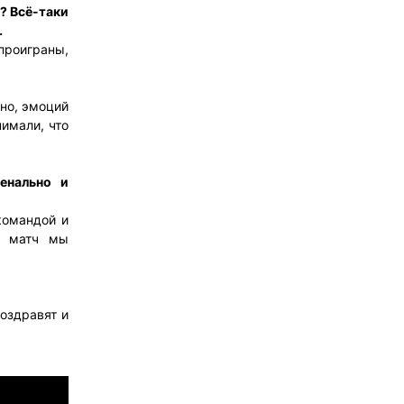
? Всё-таки
…
проиграны,
тно, эмоций
нимали, что
енально и
командой и
й матч мы
поздравят и