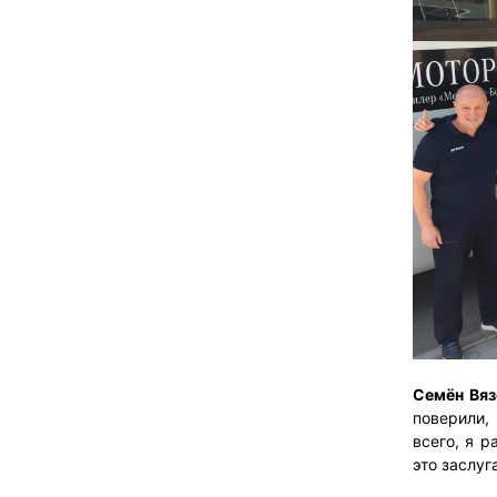
Семён Вяз
поверили,
всего, я р
это заслуг