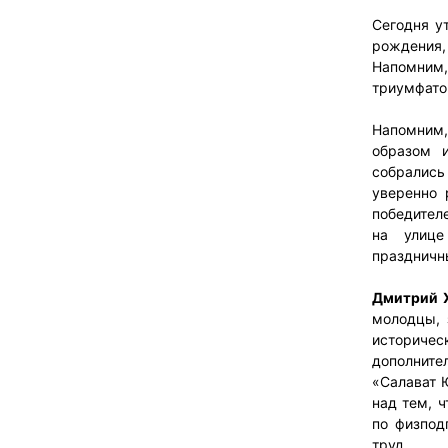
Сегодня у
рождения,
Напомним
триумфато
Напомним
образом и
собрались 
уверенно 
победител
на улице
праздничн
Дмитрий Х
молодцы, 
историче
дополните
«Салават 
над тем, 
по физподг
труд.