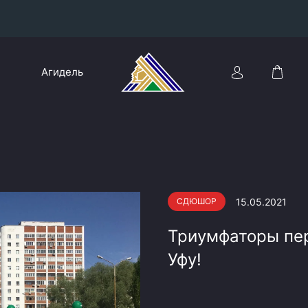
Конференция «Восток»
Агидель
Дивизион Харламова
Автомобилист
сляции
Ак Барс
Металлург Мг
Нефтехимик
 трансляции
15.05.2021
СДЮШОР
Трактор
магазин
Триумфаторы пе
Дивизион Чернышева
Уфу!
Авангард
ние КХЛ
Адмирал