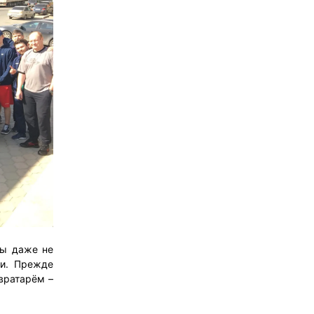
мы даже не
ли. Прежде
 вратарём –