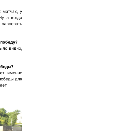
 матчах, у
Ну а когда
 завоевать
 победу?
ыло видно,
победы?
ает именно
победы для
ает.