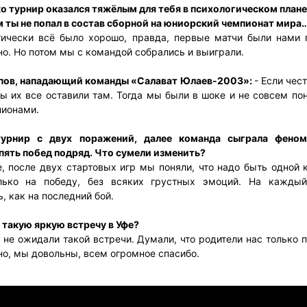
ко турнир оказался тяжёлым для тебя в психологическом плане
м ты не попал в состав сборной на юниорский чемпионат мира
гически всё было хорошо, правда, первые матчи были нами 
о. Но потом мы с командой собрались и выиграли.
пов, нападающий команды «Салават Юлаев-2003»:
- Если чес
ы их все оставили там. Тогда мы были в шоке и не совсем по
пионами.
турнир с двух поражений, далее команда сыграла феном
пять побед подряд. Что сумели изменить?
е, после двух стартовых игр мы поняли, что надо быть одной 
олько на победу, без всяких грустных эмоций. На кажды
, как на последний бой.
 такую яркую встречу в Уфе?
не ожидали такой встречи. Думали, что родители нас только 
но, мы довольны, всем огромное спасибо.