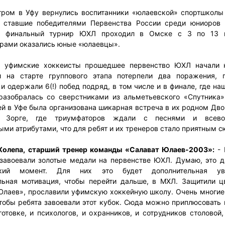
тром в Уфу вернулись воспитанники «юлаевской» спортшколы
 ставшие победителями Первенства России среди юниоров 
, финальный турнир ЮХЛ проходил в Омске с 3 по 13 
рами оказались юные «юлаевцы».
, уфимские хоккеисты прошедшее первенство ЮХЛ начали 
 на старте группового этапа потерпели два поражения, 
и одержали 6(!) побед подряд, в том числе и в финале, где н
разобралась со сверстниками из альметьевского «Спутника» 
ей в Уфе была организована шикарная встреча в их родном Дво
 Зорге, где триумфаторов ждали с песнями и всев
ыми атрибутами, что для ребят и их тренеров стало приятным 
олепа, старший тренер команды «Салават Юлаев-2003»:
- 
завоевали золотые медали на первенстве ЮХЛ. Думаю, это д
ский момент. Для них это будет дополнительная уве
льная мотивация, чтобы перейти дальше, в МХЛ. Защитили ц
Юлаев», прославили уфимскую хоккейную школу. Очень многие
чтобы ребята завоевали этот кубок. Сюда можно приплюсовать 
отовке, и психологов, и охранников, и сотрудников столовой