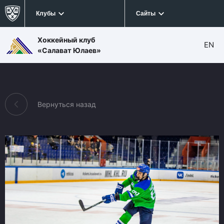
Клубы
Сайты
Хоккейный клуб
EN
«Салават Юлаев»
Вернуться назад