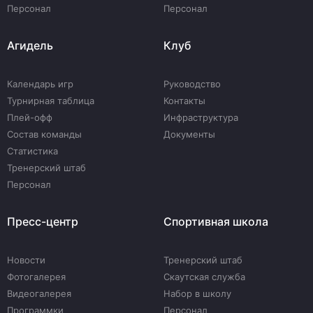
Персонал
Персонал
Агидель
Клуб
Календарь игр
Руководство
Турнирная таблица
Контакты
Плей-офф
Инфраструктура
Состав команды
Документы
Статистика
Тренерский штаб
Персонал
Пресс-центр
Спортивная школа
Новости
Тренерский штаб
Фотогалерея
Скаутская служба
Видеогалерея
Набор в школу
Программки
Персонал