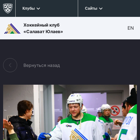
Клубы
Сайты
Хоккейный клуб
EN
«Салават Юлаев»
Вернуться назад