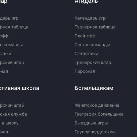
пар
Агидель
Амур
Барыс
дарь игр
Календарь игр
Салават Юлаев
рная таблица
Турнирная таблица
Сибирь
-офф
Плей-офф
ав команды
Состав команды
стика
Статистика
рский штаб
Тренерский штаб
онал
Персонал
ртивная школа
Болельщикам
рский штаб
Фанатское движение
ская служба
География болельщика
 в школу
Выездные игры
онал
Группа поддержки