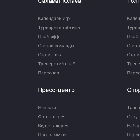
Салават Юлаев
Тол
Локомотив
Северсталь
Календарь игр
Кален
ЦСКА
Турнирная таблица
Турни
Шанхайские Драконы
Плей-офф
Плей
Состав команды
Сост
Статистика
Стати
Тренерский штаб
Трене
Персонал
Перс
Пресс-центр
Спо
Новости
Трене
Фотогалерея
Скаут
Видеогалерея
Набор
Программки
Перс