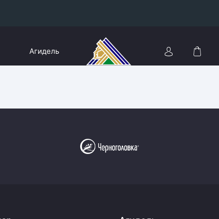
Конференция «Восток»
Агидель
Дивизион Харламова
Автомобилист
сляции
Ак Барс
Металлург Мг
Нефтехимик
 трансляции
Трактор
магазин
Дивизион Чернышева
Авангард
ние КХЛ
Адмирал