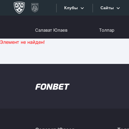
Клубы
Сайты
Конференция «Запад»
Салават Юлаев
Толпар
Сайты
Дивизион Боброва
Элемент не найден!
Лада
Видеотран
СКА
Хайлайты
Спартак
Торпедо
Текстовые
ХК Сочи
Интернет-
Дивизион Тарасова
Фотобанк
Динамо Мн
Приложе
Динамо М