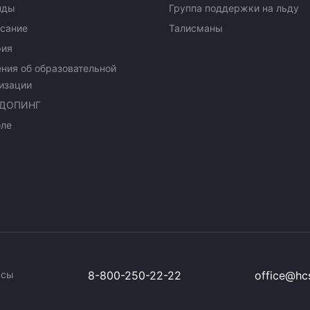
нды
Группа поддержки на льду
сание
Талисманы
рия
ния об образовательной
изации
ДОПИНГ
оле
ссы
8-800-250-22-22
office@hcs