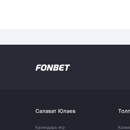
Салават Юлаев
Тол
Календарь игр
Кален