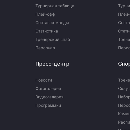
Турнирная таблица
Турни
Плей-офф
Плей
Состав команды
Сост
Статистика
Стати
Тренерский штаб
Трене
Персонал
Перс
Пресс-центр
Спо
Новости
Трене
Фотогалерея
Скаут
Видеогалерея
Набор
Программки
Перс
Кома
Распи