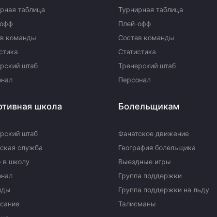
рная таблица
Турнирная таблица
-офф
Плей-офф
ав команды
Состав команды
стика
Статистика
рский штаб
Тренерский штаб
онал
Персонал
ртивная школа
Болельщикам
рский штаб
Фанатское движение
ская служба
География болельщика
 в школу
Выездные игры
онал
Группа поддержки
нды
Группа поддержки на льду
сание
Талисманы