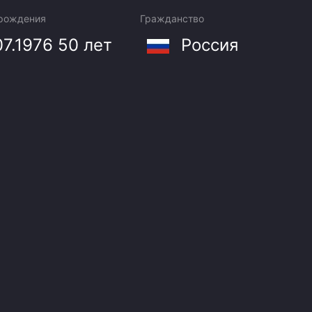
Амур
 рождения
Гражданство
Барыс
07.1976
50 лет
Россия
Салават Юлаев
Сибирь