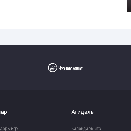
пар
Агидель
дарь игр
Календарь игр