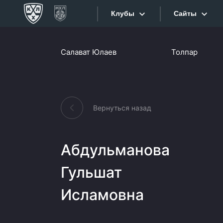
Клубы
Сайты
Конференция «Запад»
Салават Юлаев
Толпар
Сайты
Дивизион Боброва
Лада
Видеотран
СКА
Вернуться назад
Хайлайты
Спартак
Торпедо
Текстовые
Абдульманова
ХК Сочи
Интернет-
Гульшат
Дивизион Тарасова
Фотобанк
Исламовна
Динамо Мн
Приложе
Динамо М