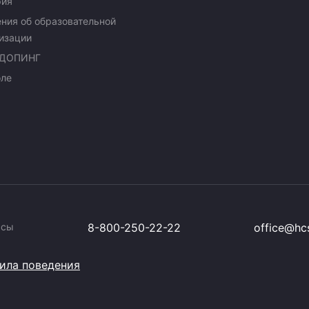
рия
ния об образовательной
изации
ДОПИНГ
оле
ссы
8-800-250-22-22
office@hcs
ила поведения