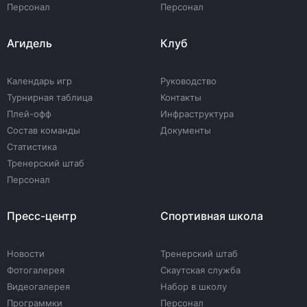
Персонал
Персонал
Агидель
Клуб
Календарь игр
Руководство
Турнирная таблица
Контакты
Плей-офф
Инфраструктура
Состав команды
Документы
Статистика
Тренерский штаб
Персонал
Пресс-центр
Спортивная школа
Новости
Тренерский штаб
Фотогалерея
Скаутская служба
Видеогалерея
Набор в школу
Программки
Персонал