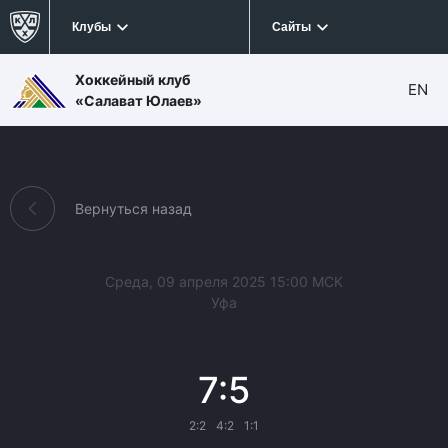
Клубы
Сайты
Хоккейный клуб
EN
«Салават Юлаев»
Вернуться назад
Среда, 09 апреля 2025 15:00 МСК
Уфа
7:5
2:2
4:2
1:1