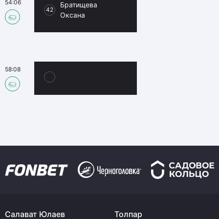
54:06
Братищева
42
Оксана
58:08
Салават Юлаев
Толпар