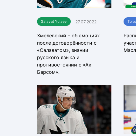
27.07.2022
Salavat Yulaev
Tolp
Хмелевский – об эмоциях
Расп
после договорённости с
учас
«Салаватом», знании
Масл
русского языка и
противостоянии с «Ак
Барсом».