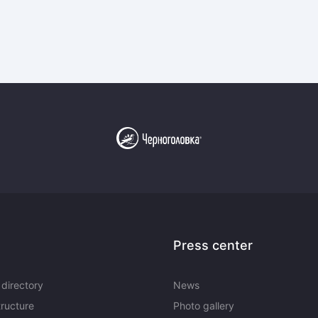
Press center
directory
News
tructure
Photo gallery