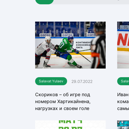
Локомотив
Северсталь
ЦСКА
Шанхайские Драконы
29.07.2022
Salavat Yulaev
Sala
Скориков – об игре под
Иван
номером Хартикайнена,
кома
нагрузках и своем голе
самы