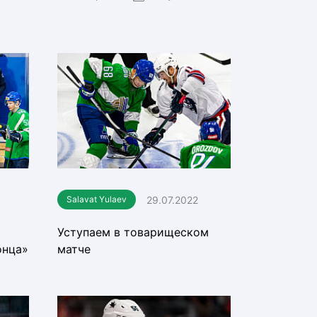
29.07.2022
Salavat Yulaev
Уступаем в товарищеском
онца»
матче