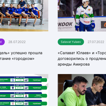
28.07.2022
27.07.2022
el
Salavat Yulaev
дель» успешно прошла
«Салават Юлаев» и «Тор
тание «городком»
договорились о продлен
аренды Амирова