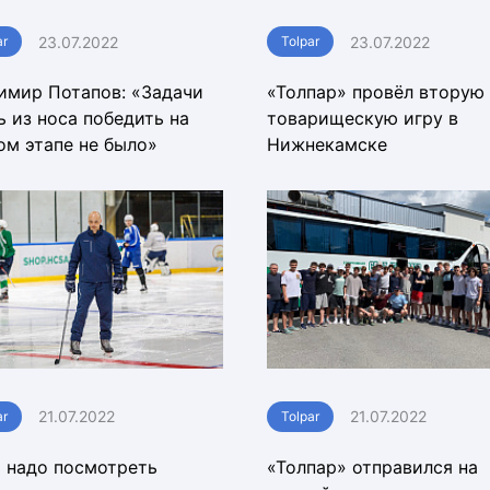
23.07.2022
23.07.2022
ar
Tolpar
имир Потапов: «Задачи
«Толпар» провёл вторую
ь из носа победить на
товарищескую игру в
ом этапе не было»
Нижнекамске
21.07.2022
21.07.2022
ar
Tolpar
 надо посмотреть
«Толпар» отправился на