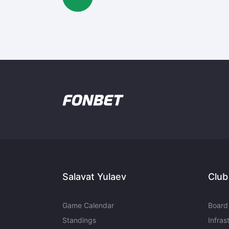
Salavat Yulaev
Club
Game Calendar
Board 
Standings
Infras