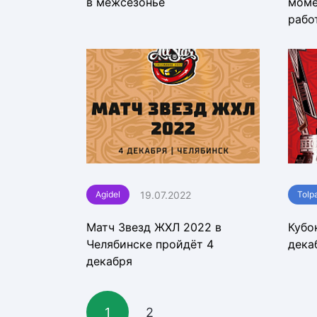
в межсезонье
моме
рабо
19.07.2022
Agidel
Tolp
Матч Звезд ЖХЛ 2022 в
Кубо
Челябинске пройдёт 4
дека
декабря
1
2