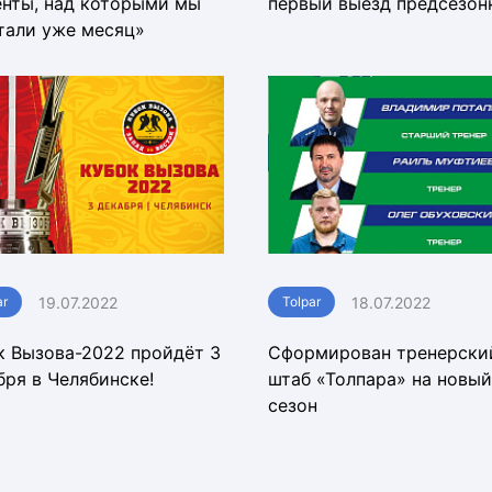
нты, над которыми мы
первый выезд предсезон
тали уже месяц»
19.07.2022
18.07.2022
ar
Tolpar
к Вызова-2022 пройдёт 3
Сформирован тренерски
бря в Челябинске!
штаб «Толпара» на новый
сезон