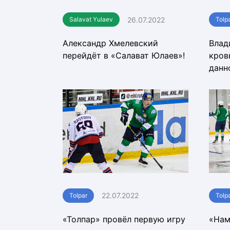
26.07.2022
Salavat Yulaev
Tolp
Александр Хмелевский
Влад
перейдёт в «Салават Юлаев»!
кров
данн
22.07.2022
Tolpar
Tolp
«Толпар» провёл первую игру
«Нам