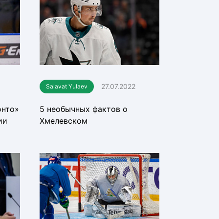
27.07.2022
Salavat Yulaev
онто»
5 необычных фактов о
ии
Хмелевском