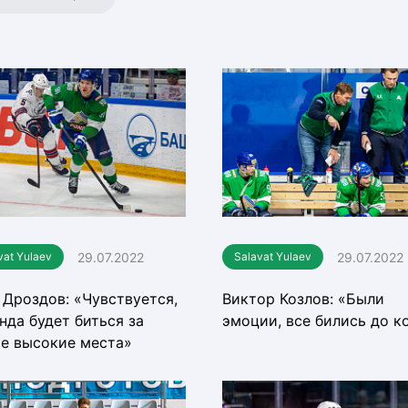
Амур
Барыс
Салават Юлаев
Сибирь
29.07.2022
29.07.2022
vat Yulaev
Salavat Yulaev
 Дроздов: «Чувствуется,
Виктор Козлов: «Были
нда будет биться за
эмоции, все бились до к
е высокие места»