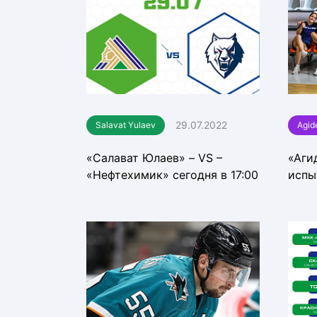
29.07.2022
Salavat Yulaev
Agid
«Салават Юлаев» – VS –
«Аги
«Нефтехимик» сегодня в 17:00
испы