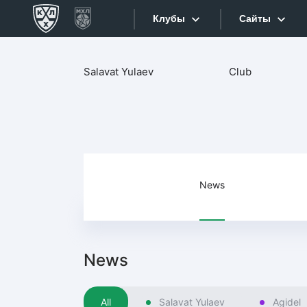
Клубы
Сайты
Конференция «Запад»
Salavat Yulaev
Club
Сайты
Дивизион Боброва
Лада
Видеотран
СКА
Хайлайты
Спартак
Торпедо
News
Текстовые
ХК Сочи
Интернет-
Дивизион Тарасова
Фотобанк
News
Динамо Мн
Приложе
Динамо М
All
Salavat Yulaev
Agidel