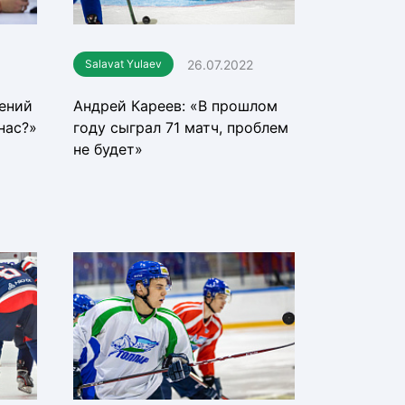
26.07.2022
Salavat Yulaev
сений
Андрей Кареев: «В прошлом
 нас?»
году сыграл 71 матч, проблем
не будет»