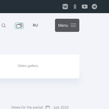
RU
Menu
Video gallery
News for the period