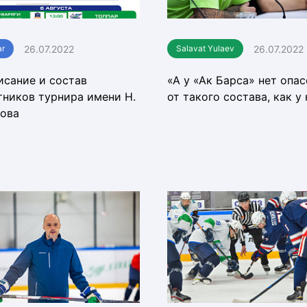
26.07.2022
26.07.2022
ar
Salavat Yulaev
исание и состав
«А у «Ак Барса» нет опа
тников турнира имени Н.
от такого состава, как у
ова