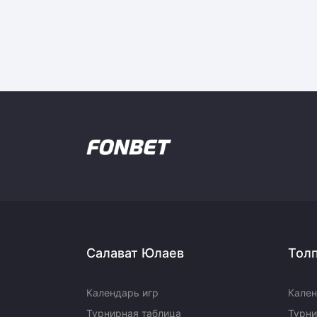
Салават Юлаев
Тол
Календарь игр
Кален
Турнирная таблица
Турни