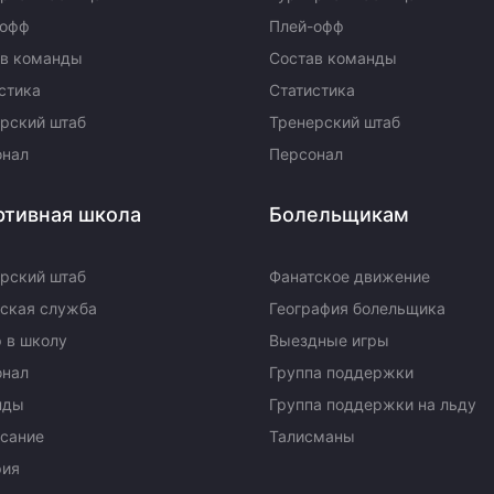
-офф
Плей-офф
ав команды
Состав команды
стика
Статистика
рский штаб
Тренерский штаб
онал
Персонал
ртивная школа
Болельщикам
рский штаб
Фанатское движение
ская служба
География болельщика
 в школу
Выездные игры
онал
Группа поддержки
нды
Группа поддержки на льду
сание
Талисманы
рия