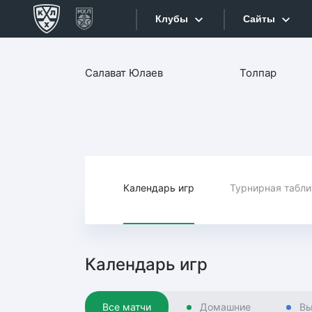
Клубы
Сайты
Конференция «Запад»
Салават Юлаев
Толпар
Сайты
Дивизион Боброва
Лада
Видеотран
СКА
Хайлайты
Спартак
Торпедо
Календарь игр
Турнирная табл
Текстовые
ХК Сочи
Интернет-
Дивизион Тарасова
Фотобанк
Календарь игр
Динамо Мн
Приложе
Динамо М
Все матчи
Домашние
Вы