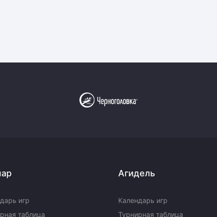
пар
Агидель
дарь игр
Календарь игр
рная таблица
Турнирная таблица