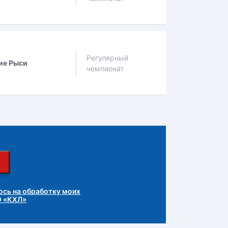
Регулярный
ие Рыси
чемпионат
сь на обработку моих
О «КХЛ»