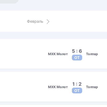
Амур
Барыс
Салават Юлаев
Февраль
Сибирь
5 : 6
МХК Молот
Толпар
ОТ
1 : 2
МХК Молот
Толпар
ОТ