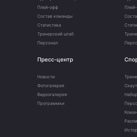
Плей-офф
Плей
Состав команды
Сост
Статистика
Стати
Тренерский штаб
Трене
Персонал
Перс
Пресс-центр
Спо
Новости
Трене
Фотогалерея
Скаут
Видеогалерея
Набор
Программки
Перс
Кома
Распи
Исто