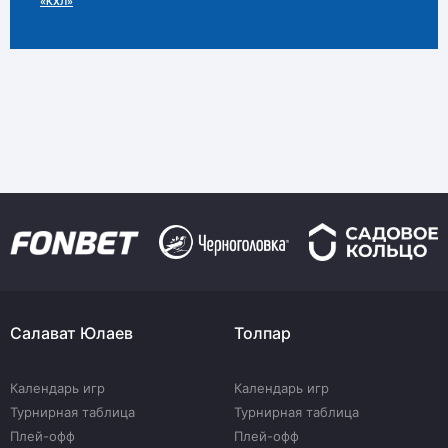
«КХЛ»
Салават Юлаев
Толпар
Календарь игр
Календарь игр
Турнирная таблица
Турнирная таблица
Плей-офф
Плей-офф