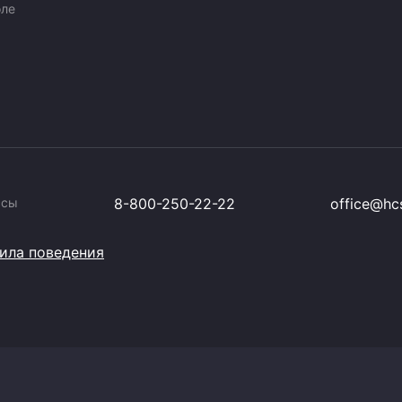
оле
ссы
8-800-250-22-22
office@hcs
ила поведения