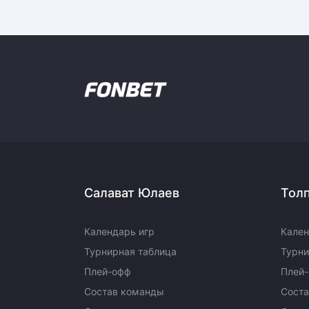
Салават Юлаев
Тол
Календарь игр
Кален
Турнирная таблица
Турни
Плей-офф
Плей
Состав команды
Сост