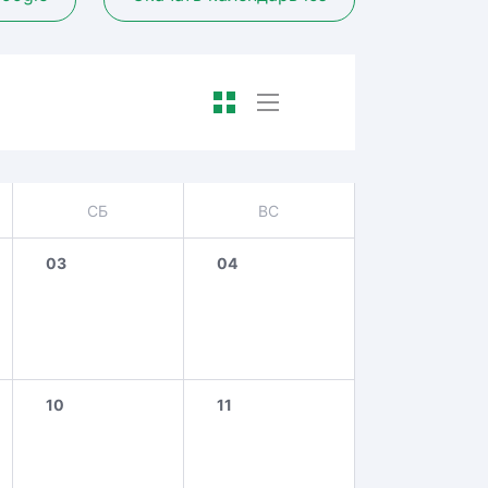
СБ
ВС
03
04
10
11