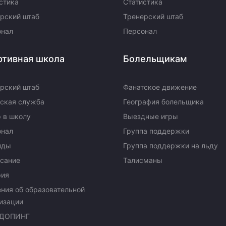
стика
Статистика
рский штаб
Тренерский штаб
онал
Персонал
ртивная школа
Болельщикам
рский штаб
Фанатское движение
ская служба
География болельщика
 в школу
Выездные игры
онал
Группа поддержки
нды
Группа поддержки на льду
сание
Талисманы
рия
ния об образовательной
изации
ДОПИНГ