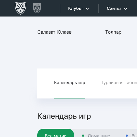
Клубы
Сайты
Конференция «Запад»
Салават Юлаев
Толпар
Сайты
Дивизион Боброва
Лада
Видеотран
СКА
Хайлайты
Спартак
Торпедо
Календарь игр
Турнирная табл
Текстовые
ХК Сочи
Интернет-
Дивизион Тарасова
Фотобанк
Календарь игр
Динамо Мн
Приложе
Динамо М
Все матчи
Домашние
Вы