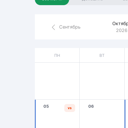
Локомотив
Северсталь
ЦСКА
Октяб
Сентябрь
2026
Шанхайские Драконы
ПН
ВТ
05
06
vs