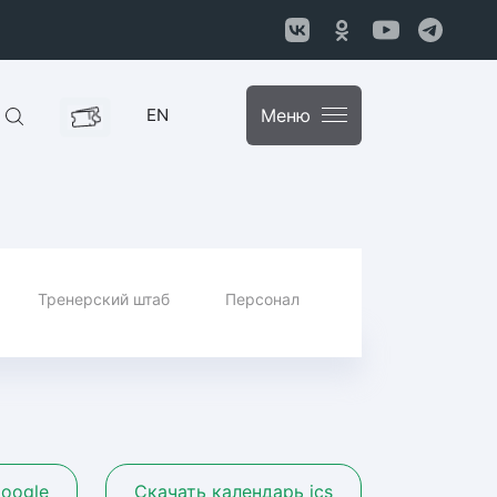
EN
Меню
Тренерский штаб
Персонал
oogle
Скачать календарь ics