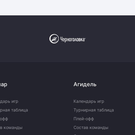
пар
Агидель
дарь игр
Календарь игр
рная таблица
Турнирная таблица
-офф
Плей-офф
ав команды
Состав команды