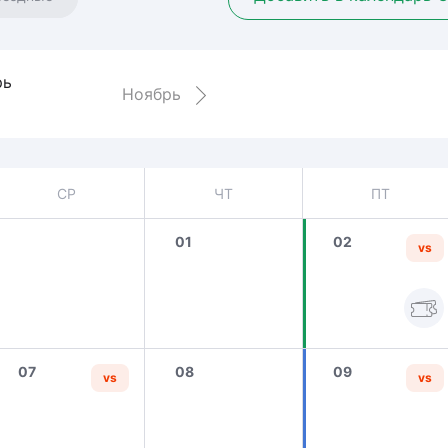
Амур
Барыс
Салават Юлаев
рь
Ноябрь
Сибирь
СР
ЧТ
ПТ
01
02
vs
07
08
09
vs
vs