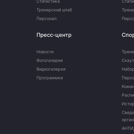
Статистика
Стати
Тренерский штаб
Трене
Персонал
Перс
Пресс-центр
Спо
Новости
Трене
Фотогалерея
Скаут
Видеогалерея
Набор
Программки
Перс
Кома
Распи
Исто
Сведе
орган
АНТИ