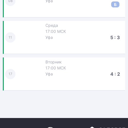
Уфа
08
Б
Среда
17:00 МСК
5 : 3
Уфа
11
Вторник
17:00 МСК
4 : 2
Уфа
17