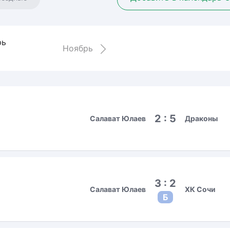
Амур
Барыс
Салават Юлаев
рь
Ноябрь
Сибирь
2 : 5
Салават Юлаев
Драконы
3 : 2
Салават Юлаев
ХК Сочи
Б