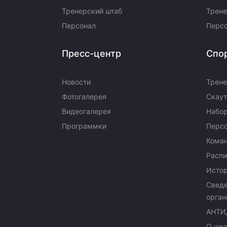
Тренерский штаб
Трене
Персонал
Перс
Пресс-центр
Спо
Новости
Трене
Фотогалерея
Скаут
Видеогалерея
Набор
Программки
Перс
Кома
Распи
Исто
Сведе
орган
АНТИ
О шк