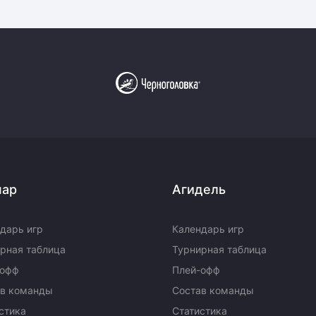
пар
Агидель
дарь игр
Календарь игр
рная таблица
Турнирная таблица
-офф
Плей-офф
ав команды
Состав команды
стика
Статистика