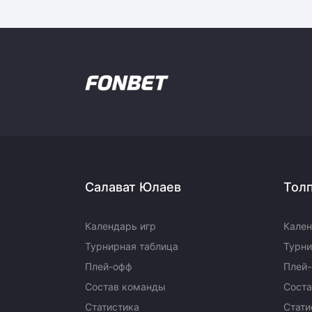
Салават Юлаев
Тол
Календарь игр
Кален
Турнирная таблица
Турни
Плей-офф
Плей
Состав команды
Сост
Статистика
Стати