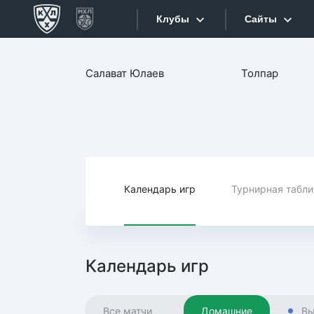
Клубы
Сайты
Конференция «Запад»
Салават Юлаев
Толпар
Сайты
Дивизион Боброва
Лада
Видеотран
СКА
Хайлайты
Спартак
Торпедо
Календарь игр
Турнирная табл
Текстовые
ХК Сочи
Интернет-
Дивизион Тарасова
Фотобанк
Календарь игр
Динамо Мн
Приложе
Динамо М
Все матчи
Домашние
Вы