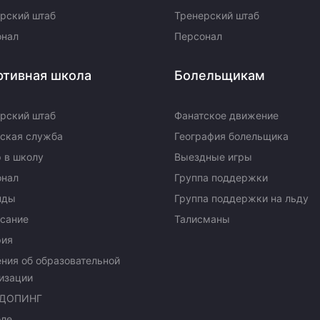
рский штаб
Тренерский штаб
онал
Персонал
ртивная школа
Болельщикам
рский штаб
Фанатское движение
ская служба
География болельщика
 в школу
Выездные игры
онал
Группа поддержки
нды
Группа поддержки на льду
сание
Талисманы
рия
ния об образовательной
изации
ДОПИНГ
оле