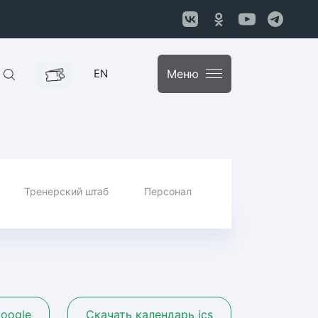
EN
Меню
Тренерский штаб
Персонал
oogle
Скачать календарь ics