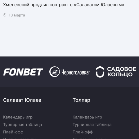
Хмелевский продлил контракт с «Салаватом Юлаевым»
13 марта
Салават Юлаев
Толпар
Календарь игр
Календарь игр
Турнирная таблица
Турнирная таблица
Плей-офф
Плей-офф